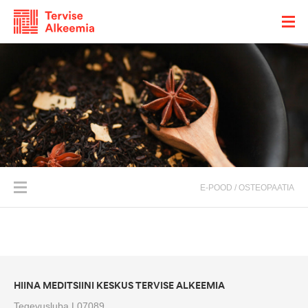
E-POOD
/
OSTEOPAATIA
HIINA MEDITSIINI KESKUS
TERVISE ALKEEMIA
Tegevusluba L07089